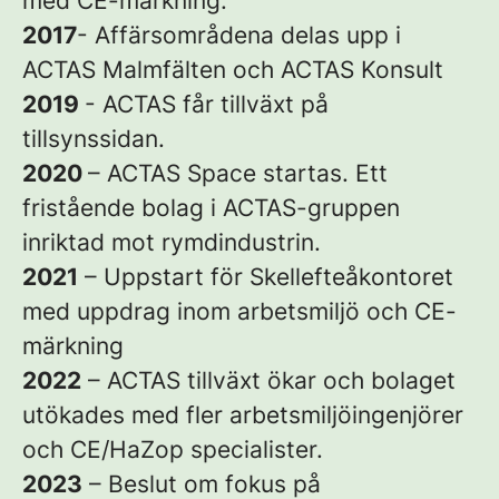
med CE-märkning.
2017
- Affärsområdena delas upp i
ACTAS Malmfälten och ACTAS Konsult
2019
- ACTAS får tillväxt på
tillsynssidan.
2020
– ACTAS Space startas. Ett
fristående bolag i ACTAS-gruppen
inriktad mot rymdindustrin.
2021
– Uppstart för Skellefteåkontoret
med uppdrag inom arbetsmiljö och CE-
märkning
2022
– ACTAS tillväxt ökar och bolaget
utökades med fler arbetsmiljöingenjörer
och CE/HaZop specialister.
2023
– Beslut om fokus på