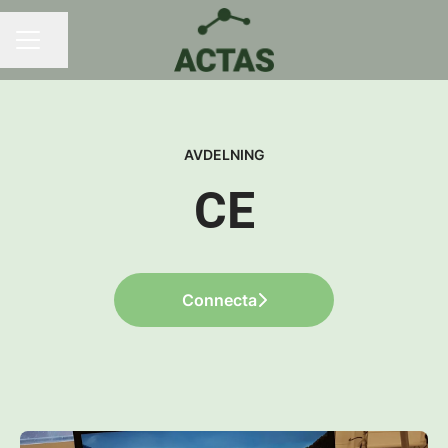
Dela sidan
KARRIÄRMENY
AVDELNING
CE
Connecta