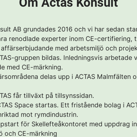
Om Actas Konsult
sult AB grundades 2016 och vi har sedan sta
ara renodlade experter inom CE-certifiering, ti
t affärserbjudande med arbetsmiljö och projek
TAS-gruppen bildas. Inledningsvis arbetade v
de med CE-märkning.
färsområdena delas upp i ACTAS Malmfälten 
TAS får tillväxt på tillsynssidan.
TAS Space startas. Ett fristående bolag i A
nriktad mot rymdindustrin.
pstart för Skellefteåkontoret med uppdrag i
jö och CE-märkning