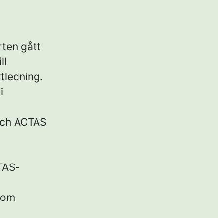
rten gått
ll
tledning.
i
och ACTAS
CTAS-
nom