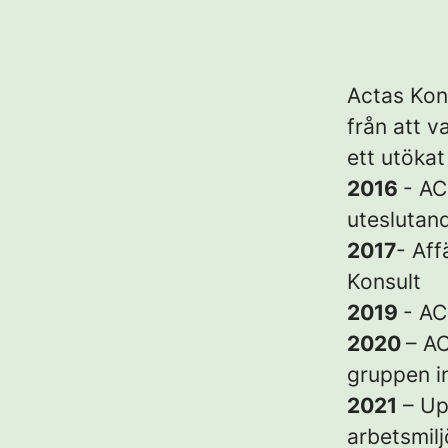
Actas Kon
från att v
ett utöka
2016
- AC
uteslutan
2017
- Af
Konsult
2019
- AC
2020
– AC
gruppen i
2021
– Up
arbetsmil