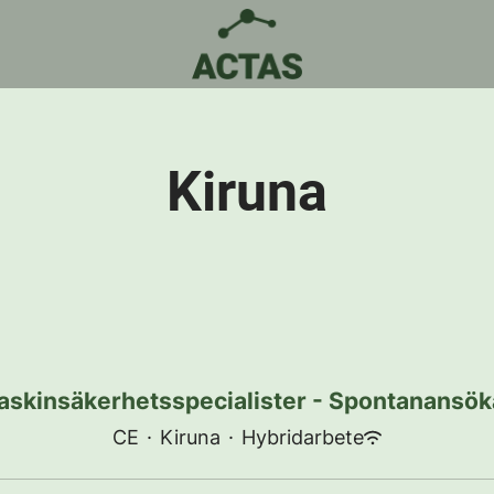
Kiruna
skinsäkerhetsspecialister - Spontanansö
CE
·
Kiruna
·
Hybridarbete