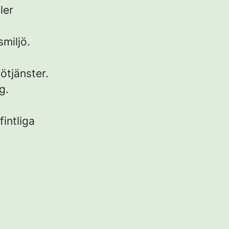
ler
miljö.
ötjänster.
g.
intliga