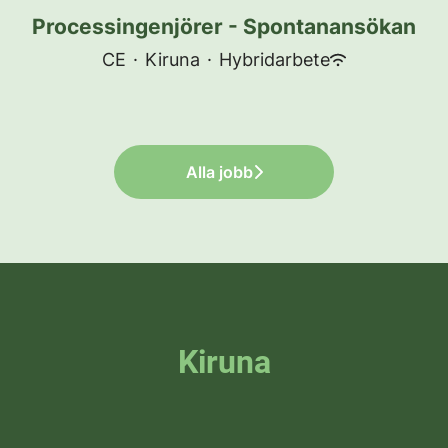
Processingenjörer - Spontanansökan
CE
·
Kiruna
·
Hybridarbete
Alla jobb
Kiruna