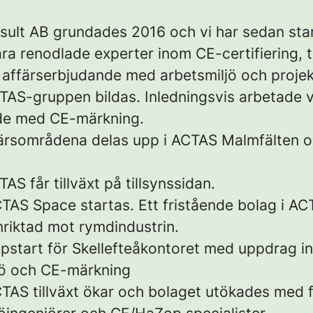
sult AB grundades 2016 och vi har sedan sta
ara renodlade experter inom CE-certifiering, ti
t affärserbjudande med arbetsmiljö och projek
TAS-gruppen bildas. Inledningsvis arbetade v
de med CE-märkning.
färsområdena delas upp i ACTAS Malmfälten 
TAS får tillväxt på tillsynssidan.
TAS Space startas. Ett fristående bolag i A
nriktad mot rymdindustrin.
pstart för Skellefteåkontoret med uppdrag i
jö och CE-märkning
TAS tillväxt ökar och bolaget utökades med f