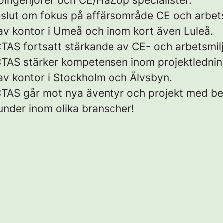
jöingenjörer och CE/HaZop specialister.
slut om fokus på affärsområde CE och arbets
av kontor i Umeå och inom kort även Luleå.
TAS fortsatt stärkande av CE- och arbetsmilj
CTAS stärker kompetensen inom projektlednin
av kontor i Stockholm och Älvsbyn.
TAS går mot nya äventyr och projekt med bef
under inom olika branscher!