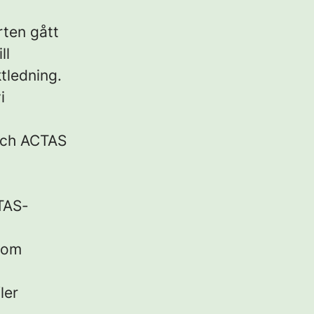
rten gått
ll
tledning.
i
och ACTAS
CTAS-
nom
ler