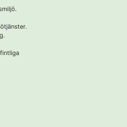
miljö.
ötjänster.
g.
intliga