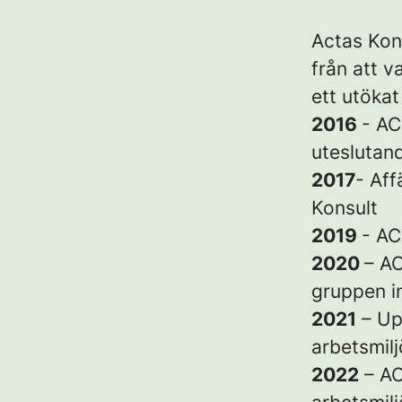
Actas Kon
från att v
ett utöka
2016
- AC
uteslutan
2017
- Af
Konsult
2019
- AC
2020
– AC
gruppen i
2021
– Up
arbetsmil
2022
– AC