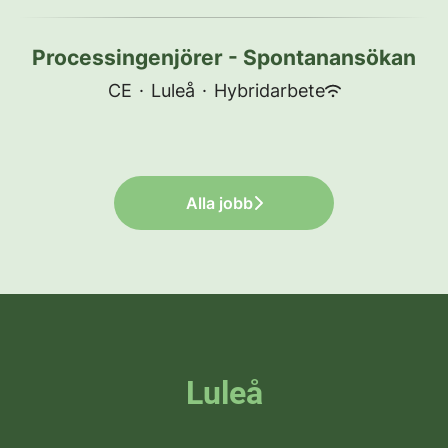
Processingenjörer - Spontanansökan
CE
·
Luleå
·
Hybridarbete
Alla jobb
Luleå