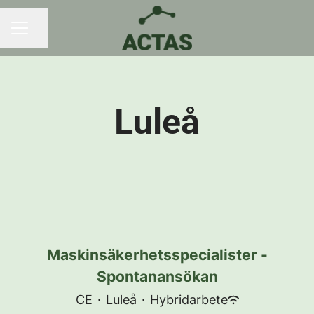
Dela sidan
KARRIÄRMENY
Luleå
Maskinsäkerhetsspecialister -
Spontanansökan
CE
·
Luleå
·
Hybridarbete